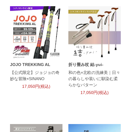
JOJO TREKKING AL
折り畳み杖 結-yui-
【公式限定】ジョジョの奇
和の色×北欧の洗練美｜日々
妙な冒険×SINANO
の暮らしや装いに馴染む柔
らかなパターン
17,050円(税込)
17,050円(税込)