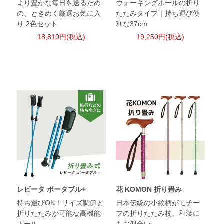
より豊かな毎日を送るため
ウォーキングポールの折り
の、ときめく厳選お気に入
たたみタイプ｜持ち運び便
り 2色セット
利な37cm
18,810円(税込)
19,250円(税込)
レビータ ポータブル+
花 KOMON 折り畳み
持ち運びOK！サイズ調節と
日本伝統の小紋柄がモチー
折りたたみが可能な高機能
フの折りたたみ杖。和装に