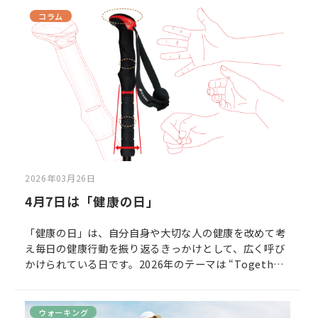
らは遠く感じられる、60歳以上の元気なシニア世代の方
コラム
に向けて、介護一次予防の考え方と、取り入れやすい運
動習慣をご紹介します。
2026年03月26日
4月7日は「健康の日」
「健康の日」は、自分自身や大切な人の健康を改めて考
え毎日の健康行動を振り返るきっかけとして、広く呼び
かけられている日です。2026年のテーマは “Together
for health. Stand with science”（科学に基づき、み
んなで健康に）。健康を科学的に捉え、できることから
行動につなげていく今年、まずは大切な人と一緒に日々
ウォーキング