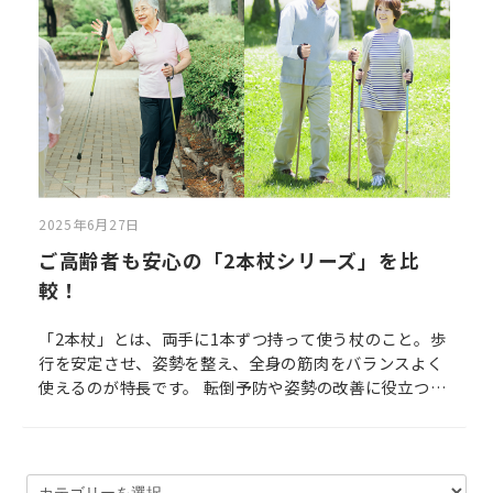
2025年6月27日
ご高齢者も安心の「2本杖シリーズ」を比
較！
「2本杖」とは、両手に1本ずつ持って使う杖のこと。歩
行を安定させ、姿勢を整え、全身の筋肉をバランスよく
使えるのが特長です。 転倒予防や姿勢の改善に役立つ道
具として注目を集めています。ご年配の方だけでなく怪
我をされた方のリハビリや歩く練習にも最適。 あなたの
目的に合った“ぴったりの2本”を見つけて、もっと自由
で快適な一歩を踏み出しましょう。