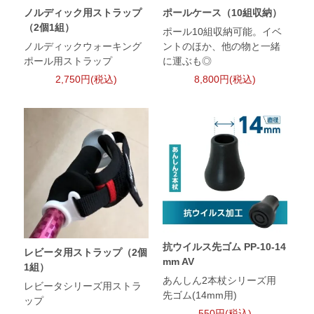
ノルディック用ストラップ
ポールケース（10組収納）
（2個1組）
ポール10組収納可能。イベ
ノルディックウォーキング
ントのほか、他の物と一緒
ポール用ストラップ
に運ぶも◎
2,750円(税込)
8,800円(税込)
抗ウイルス先ゴム PP-10-14
レビータ用ストラップ（2個
mm AV
1組）
あんしん2本杖シリーズ用
レビータシリーズ用ストラ
先ゴム(14mm用)
ップ
550円(税込)