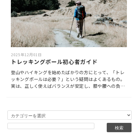
2025年12月01日
トレッキングポール初心者ガイド
登山やハイキングを始めたばかりの方にとって、「トレ
ッキングポールは必要？」という疑問はよくあるもの。
実は、正しく使えばバランスが安定し、膝や腰への負担
を大きく減らせる頼もしい道具です。 ただし、素材や構
造、使い方を理解せずに選ぶと、思った効果が得られな
いことも。 本記事では、初心者にもわかりやすくトレッ
キングポールの選び方・使い方・おすすめモデルをまと
めました。 これから登山を始める方や、購入を検討して
いる方にぴったりの内容です。