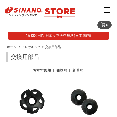
shopping_cart
0
15,000円以上購入で送料無料(日本国内)
ホーム
>
トレッキング
>
交換用部品
交換用部品
おすすめ順
|
価格順
|
新着順