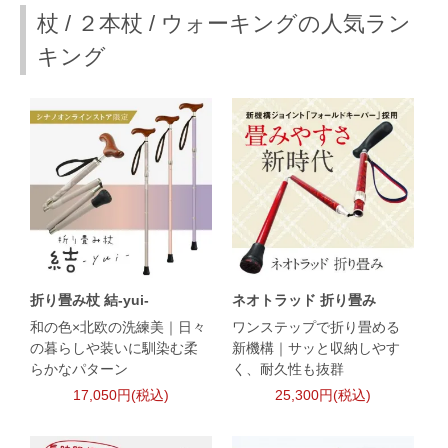
杖 / ２本杖 / ウォーキングの人気ラン
キング
折り畳み杖 結-yui-
ネオトラッド 折り畳み
和の色×北欧の洗練美｜日々
ワンステップで折り畳める
の暮らしや装いに馴染む柔
新機構｜サッと収納しやす
らかなパターン
く、耐久性も抜群
17,050円(税込)
25,300円(税込)