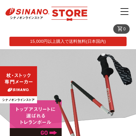
shopping_cart
0
15,000円以上購入で送料無料(日本国内)