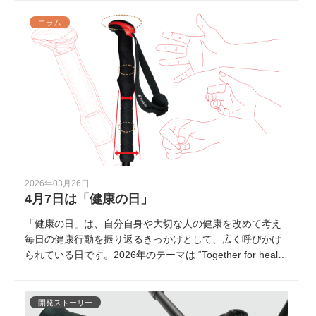
す。この記事では、まだ「介護」という言葉からは遠く感
じられる、60歳以上の元気なシニア世代の方に向けて、介
コラム
護一次予防の考え方と、取り入れやすい運動習慣をご紹介
します。
2026年03月26日
4月7日は「健康の日」
「健康の日」は、自分自身や大切な人の健康を改めて考え
毎日の健康行動を振り返るきっかけとして、広く呼びかけ
られている日です。2026年のテーマは “Together for healt
h. Stand with science”（科学に基づき、みんなで健康
に）。健康を科学的に捉え、できることから行動につなげ
ていく今年、まずは大切な人と一緒に日々の歩き方や歩く
開発ストーリー