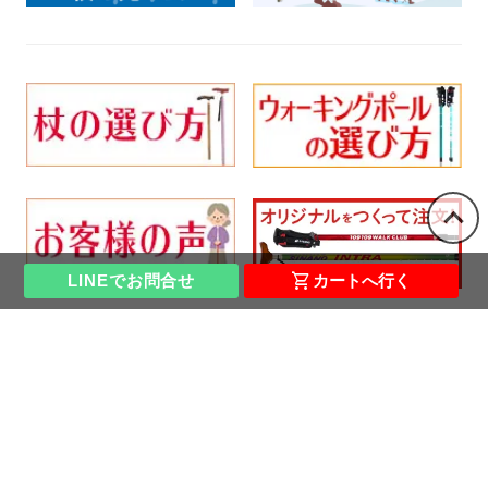
shopping_cart
LINEでお問合せ
カートへ行く