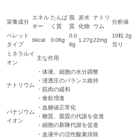
エネル
たんぱ
脂
炭水
ナトリ
栄養成分
分析値
ギー
く質
質
化物
ウム
ペレット
0.0
10粒 2g
6kcal
0.06g
1.27g
22mg
タイプ
8g
当り
ミネラルイ
主な作用
オン
・体液、細胞の水分調整
・浸透圧のバランス維持
ナトリウム
・筋肉の緩和
・食欲増進
・血糖値正常化
バナジウム
・糖質、脂質の代謝を促進
イオン
・細胞の新陳代謝を促進
・血液中の活性酸素排除