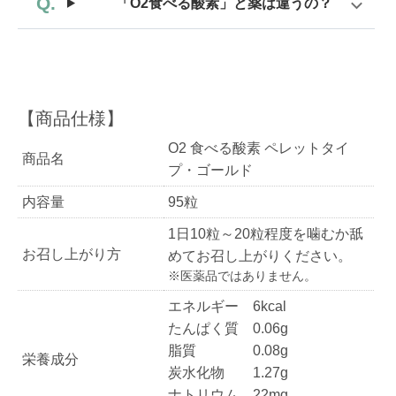
「O2食べる酸素」と薬は違うの？
O2 食べる酸素 ペレットタイ
商品名
プ・ゴールド
内容量
95粒
1日10粒～20粒程度を噛むか舐
お召し上がり方
めてお召し上がりください。
※医薬品ではありません。
エネルギー 6kcal
たんぱく質 0.06g
脂質 0.08g
栄養成分
炭水化物 1.27g
ナトリウム 22mg