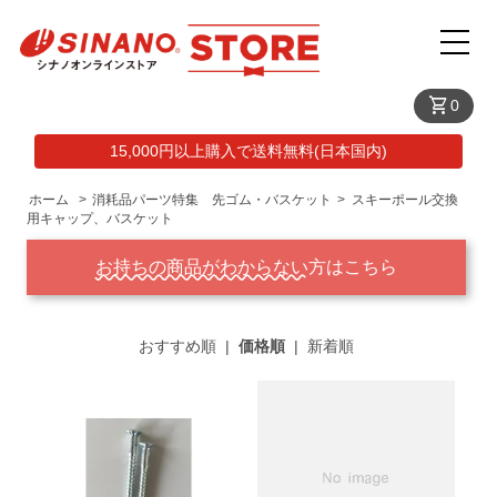
shopping_cart
0
15,000円以上購入で送料無料(日本国内)
ホーム
>
消耗品パーツ特集 先ゴム・バスケット
>
スキーポール交換
用キャップ、バスケット
お持ちの商品がわからない
方はこちら
おすすめ順
|
価格順
|
新着順