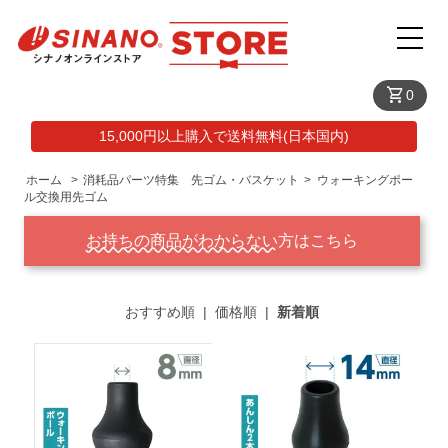
shopping_cart
0
15,000円以上購入で送料無料(日本国内)
ホーム
>
消耗品パーツ特集 先ゴム・バスケット
>
ウォーキングポー
ル交換用先ゴム
お持ちの商品がわからない
方はこちら
おすすめ順
|
価格順
|
新着順