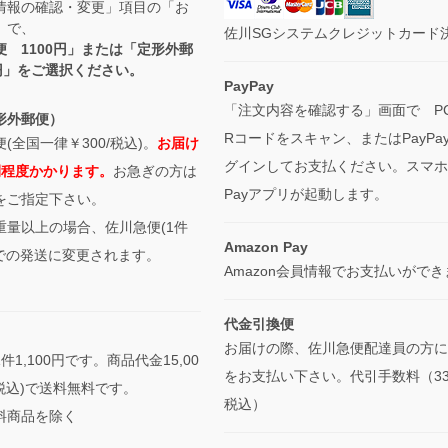
情報の確認・変更」項目の「お
」で、
佐川SGシステムクレジットカード
便 1100円」または「定形外郵
0円」をご選択ください。
PayPay
「注文内容を確認する」画面で P
形外郵便）
Rコードをスキャン、またはPayPa
(全国一律￥300/税込)。
お届け
グインしてお支払ください。スマホは
間程度かかります。
お急ぎの方は
Payアプリが起動します。
をご指定下さい。
重量以上の場合、佐川急便(1件
Amazon Pay
0)での発送に変更されます。
Amazon会員情報でお支払いがで
代金引換便
お届けの際、佐川急便配達員の方に
件1,100円です。商品代金15,00
をお支払い下さい。代引手数料（33
税込)で送料無料です。
税込）
料商品を除く