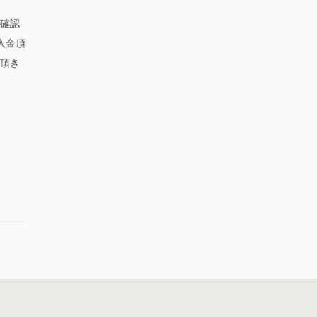
確認
入金頂
頂き