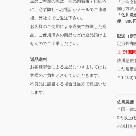
返品ご希望の際は、商品到着後７日以内
「ご注文
届け方法
に、必ず弊社へお電話かメールでご連絡
「佐川急
後、弊社までご返送下さい。
便 30
お客様のご使用による過失で故障した商
品、ご使用済みの商品などは返品頂けま
郵送（定
せんのでご了承ください。
定形外郵便
まで1週
返品送料
佐川急便
お客様都合による返品につきましてはお
また規定
客様のご負担とさせていただきます。
￥1,10
不良品に該当する場合は当方で負担いた
します。
佐川急便
全国一律1
0円以上(
※送料無