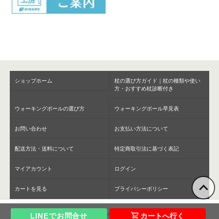
ショップホーム
杖の選び方ガイド｜杖の種類や使い
方・おすすめ杖診断付き
ウォーキングポールの選び方
ウォーキングポール早見表
お問い合わせ
お支払い方法について
配送方法・送料について
特定商取引法に基づく表記
マイアカウント
ログイン
カートを見る
プライバシーポリシー
shopping_cart
Copyright ©SINANO Company All rights reserved.
LINEでお問合せ
カートへ行く