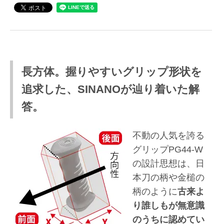
長方体。握りやすいグリップ形状を
追求した、SINANOが辿り着いた解
答。
不動の人気を誇る
グリップPG44-W
の設計思想は、日
本刀の柄や金槌の
柄のように
古来よ
り誰しもが無意識
のうちに認めてい