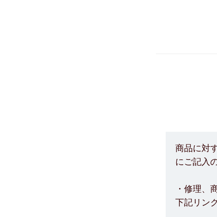
商品に対
にご記入
・修理、商
下記リン