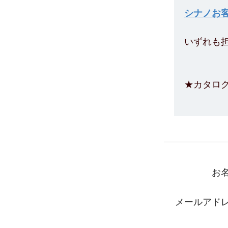
シナノお客
いずれも
★カタロ
お
メールアド