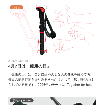
す。この記事では、まだ「介護」という言葉からは遠く感
じられる、60歳以上の元気なシニア世代の方に向けて、介
コラム
護一次予防の考え方と、取り入れやすい運動習慣をご紹介
します。
2026年03月26日
4月7日は「健康の日」
「健康の日」は、自分自身や大切な人の健康を改めて考え
毎日の健康行動を振り返るきっかけとして、広く呼びかけ
られている日です。2026年のテーマは “Together for healt
h. Stand with science”（科学に基づき、みんなで健康
に）。健康を科学的に捉え、できることから行動につなげ
ていく今年、まずは大切な人と一緒に日々の歩き方や歩く
開発ストーリー