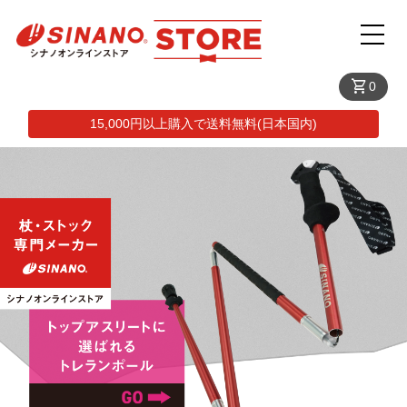
shopping_cart
0
15,000円以上購入で送料無料(日本国内)