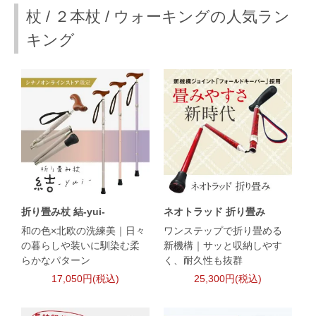
杖 / ２本杖 / ウォーキングの人気ラン
キング
折り畳み杖 結-yui-
ネオトラッド 折り畳み
和の色×北欧の洗練美｜日々
ワンステップで折り畳める
の暮らしや装いに馴染む柔
新機構｜サッと収納しやす
らかなパターン
く、耐久性も抜群
17,050円(税込)
25,300円(税込)