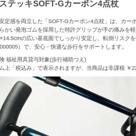
ステッキ
SOFT-Gカーボン4点杖
安定感を両立した「SOFT-Gカーボン4点杖」は、カ
らかい発泡ゴムを採用した特許グリップが手の痛みを軽
1×14.5cmの広い基底面でしっかり安定し、転倒リスク
36-000005）で、安心・快適な歩行をサポートします。
険 福祉用具貸与対象(歩行補助つえ)
ム上「税込み」で表示されますが、当商品は非課税 ￥22,