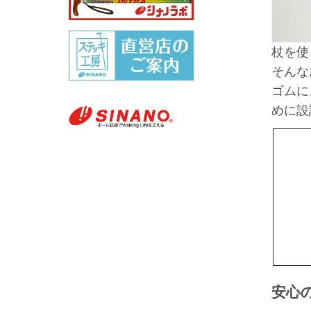
杖を使
そんな
ゴムに
めに設
安心