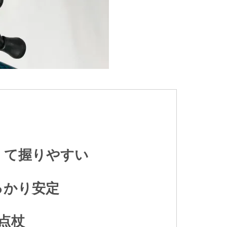
くて握りやすい
っかり安定
点杖