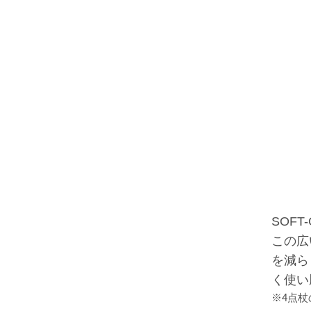
SOFT
この広
を減ら
く使い
※4点