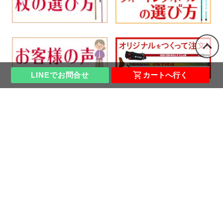
shopping_cart
LINEでお問合せ
カートへ行く
ショップホーム
杖の選び方ガイド｜杖の種類や使い
方・おすすめ杖診断付き