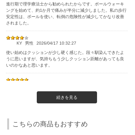
進行期で理学療法士から勧められたからです。ポールウォーキ
ングを始めて、約1か月で痛みが半分に減少しました。私の歩行
安定性は、ポールを使い、転倒の危険性が減少してかなり改善
されました。
KY
男性
2026/04/17 10:32:27
使い始めはクッションが少し硬く感じた。段々馴染んできたよ
うに思いますが、気持ちもう少しクッション距離があっても良
いのかなあと思います。
やま
2025/11/27 09:12:42
はじめての使用ですが、快適に歩行できました。楽しく散歩が
できます。
きいぼう
2025/01/31 16:05:43
こちらの商品もおすすめ
初めはクッションが良い感じ、慣れてくるともう少し利いた方