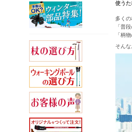
使うた
多くの
「普段
「柄物
そんな