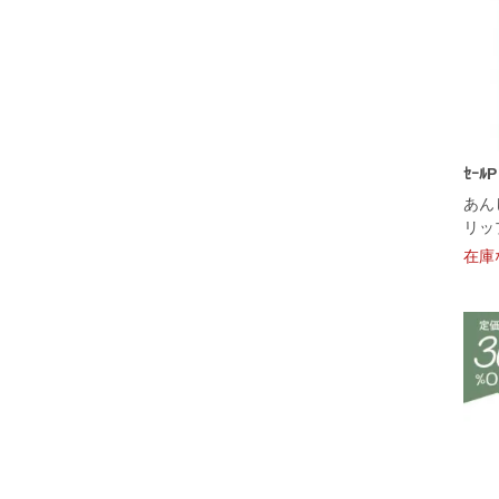
ｾｰ
あん
リッ
在庫