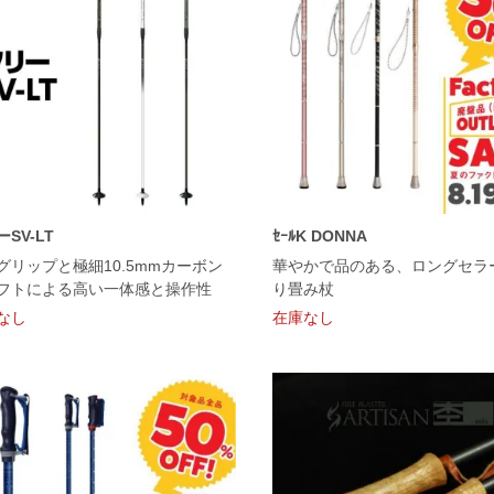
SV-LT
ｾｰﾙK DONNA
グリップと極細10.5mmカーボン
華やかで品のある、ロングセラ
フトによる高い一体感と操作性
り畳み杖
なし
在庫なし