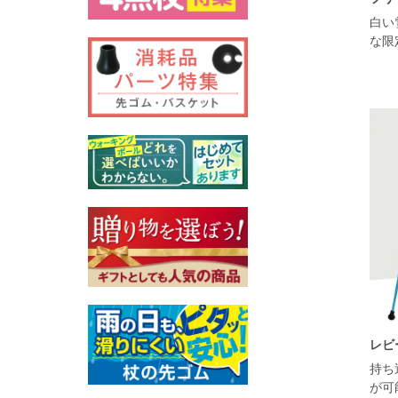
白い
な限
レビ
持ち
が可