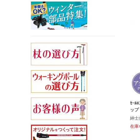
ｾｰ
ップ
紳士
在庫