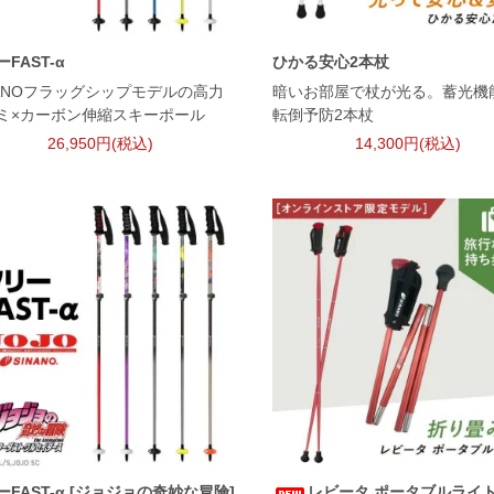
FAST-α
ひかる安心2本杖
NANOフラッグシップモデルの高力
暗いお部屋で杖が光る。蓄光機
ミ×カーボン伸縮スキーポール
転倒予防2本杖
26,950円(税込)
14,300円(税込)
ーFAST-α [ジョジョの奇妙な冒険]
レビータ ポータブルライ