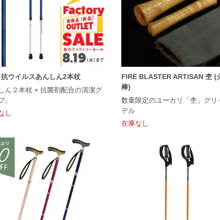
ﾙP 抗ウイルスあんしん2本杖
FIRE BLASTER ARTISAN 杢
棒)
しん２本杖 × 抗菌剤配合の清潔グ
プ。
数量限定のユーカリ「杢」グリ
デル
なし
在庫なし