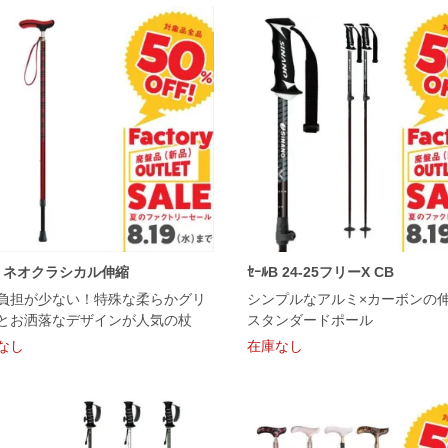
ﾙK ネオクラシカル伸縮
ｾｰﾙB 24-25フリーX CB
負担が少ない！特殊な柔らかグリ
シンプルなアルミ×カーボンの
とお洒落なデザインが人気の杖
スタンダードポール
なし
在庫なし