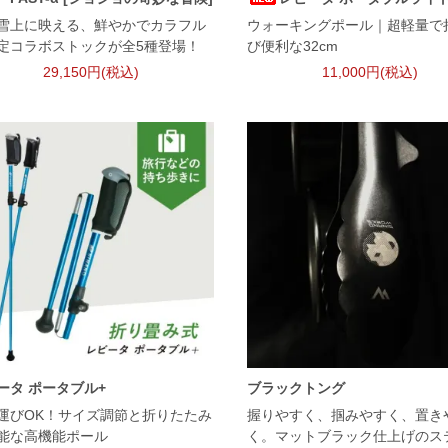
雪上に映える、鮮やかでカラフル
ウォーキングポール｜超軽量で
定コラボストックが全5種登場！
び便利な32cm
29,150円(税込)
11,000円(税込)
ータ ポータブル+
ブラックトング
運びOK！サイズ調節と折りたたみ
握りやすく、掴みやすく、置き
能な高機能ポール
く。マットブラック仕上げのス