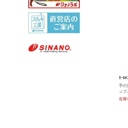
ｾｰ
手の
ップ
在庫