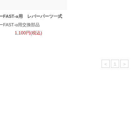
ーFAST-α用 レバーパーツ一式
ーFAST-α用交換部品
1,100円(税込)
<
1
>