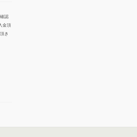
確認
入金頂
頂き