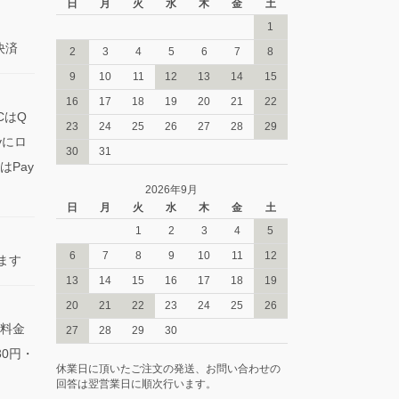
日
月
火
水
木
金
土
1
決済
2
3
4
5
6
7
8
9
10
11
12
13
14
15
16
17
18
19
20
21
22
CはQ
23
24
25
26
27
28
29
yにロ
30
31
Pay
2026年9月
日
月
火
水
木
金
土
1
2
3
4
5
6
7
8
9
10
11
12
きます
13
14
15
16
17
18
19
20
21
22
23
24
25
26
料金
27
28
29
30
0円・
休業日に頂いたご注文の発送、お問い合わせの
回答は翌営業日に順次行います。