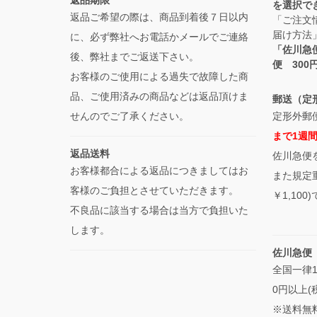
返品期限
を選択で
返品ご希望の際は、商品到着後７日以内
「ご注文
届け方法
に、必ず弊社へお電話かメールでご連絡
「佐川急
後、弊社までご返送下さい。
便 30
お客様のご使用による過失で故障した商
品、ご使用済みの商品などは返品頂けま
郵送（定
せんのでご了承ください。
定形外郵便
まで1週
返品送料
佐川急便
お客様都合による返品につきましてはお
また規定
客様のご負担とさせていただきます。
￥1,10
不良品に該当する場合は当方で負担いた
します。
佐川急便
全国一律1
0円以上(
※送料無