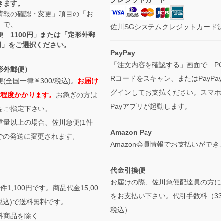
クレジットカード
きます。
情報の確認・変更」項目の「お
」で、
佐川SGシステムクレジットカード
便 1100円」または「定形外郵
0円」をご選択ください。
PayPay
「注文内容を確認する」画面で P
形外郵便）
Rコードをスキャン、またはPayPa
(全国一律￥300/税込)。
お届け
グインしてお支払ください。スマホは
間程度かかります。
お急ぎの方は
Payアプリが起動します。
をご指定下さい。
重量以上の場合、佐川急便(1件
Amazon Pay
0)での発送に変更されます。
Amazon会員情報でお支払いがで
代金引換便
お届けの際、佐川急便配達員の方に
件1,100円です。商品代金15,00
をお支払い下さい。代引手数料（33
税込)で送料無料です。
税込）
料商品を除く