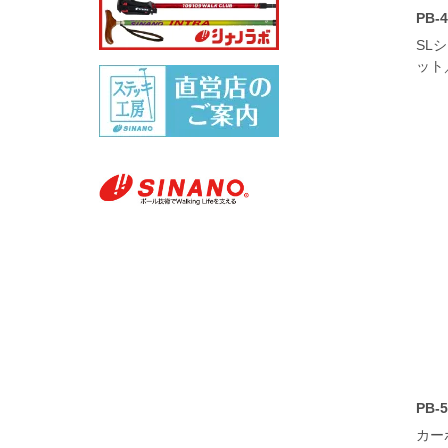
PB-
SL
ット
PB-
カー