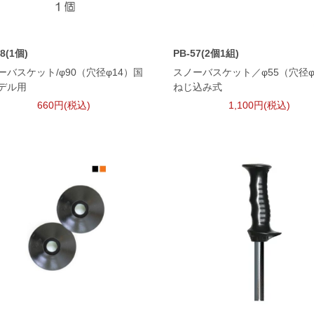
58(1個)
PB-57(2個1組)
ーバスケット/φ90（穴径φ14）国
スノーバスケット／φ55（穴径φ
デル用
ねじ込み式
660円(税込)
1,100円(税込)