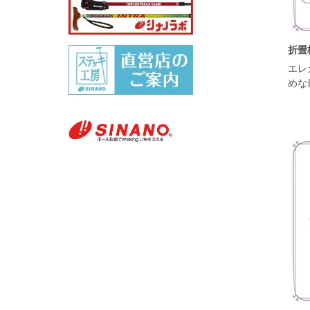
折畳
エレ
めな