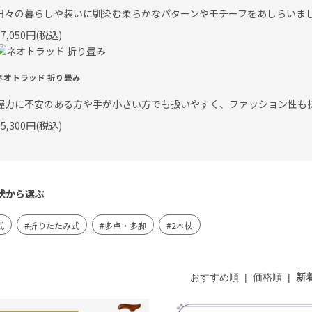
日々の暮らしや装いに馴染む柔らかなパターンやモチーフをあしらいま
17,050円(税込)
ネオトラッド 折り畳み
握力に不安のある方や手が小さい方でも扱いやすく、ファッション性も
25,300円(税込)
状から選ぶ
式
折りたたみ式
多点・多脚
2本杖
おすすめ順
|
価格順
|
新