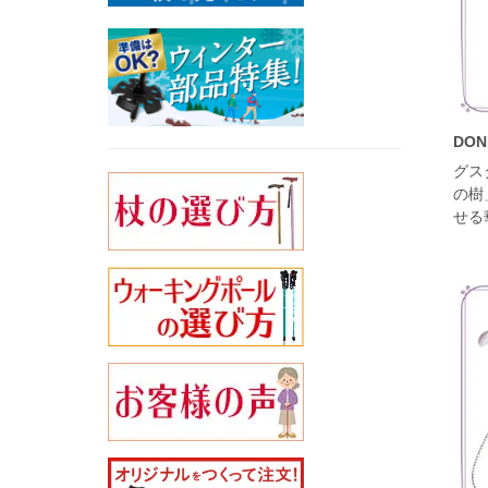
DO
グス
の樹
せる