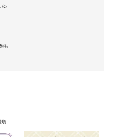
した。
抜群。
着順