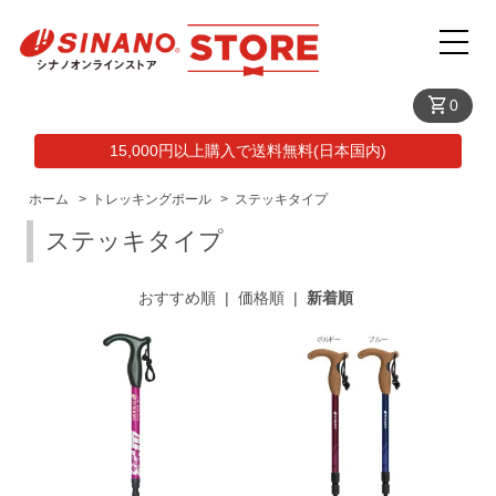
shopping_cart
0
15,000円以上購入で送料無料(日本国内)
ホーム
>
トレッキングポール
>
ステッキタイプ
ステッキタイプ
おすすめ順
|
価格順
|
新着順